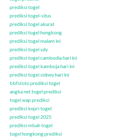
prediksi togel
prediksi togel-situs
prediksi togel akurat
prediksi togel hongkong
prediksi togel malam ini
prediksi togel sdy
prediksi togel cambodia hari ini
prediksi togel kamboja hari ini
prediksi togel sidney hari ini
bbfstoto prediksi togel
angka net togel prediksi
togel wap prediksi
prediksi kepri togel
prediksi togel 2025
prediksi mbah togel
togel hongkong prediksi