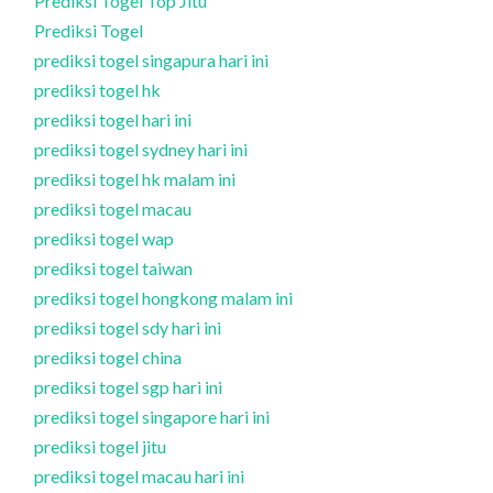
Prediksi Togel Top Jitu
Prediksi Togel
prediksi togel singapura hari ini
prediksi togel hk
prediksi togel hari ini
prediksi togel sydney hari ini
prediksi togel hk malam ini
prediksi togel macau
prediksi togel wap
prediksi togel taiwan
prediksi togel hongkong malam ini
prediksi togel sdy hari ini
prediksi togel china
prediksi togel sgp hari ini
prediksi togel singapore hari ini
prediksi togel jitu
prediksi togel macau hari ini