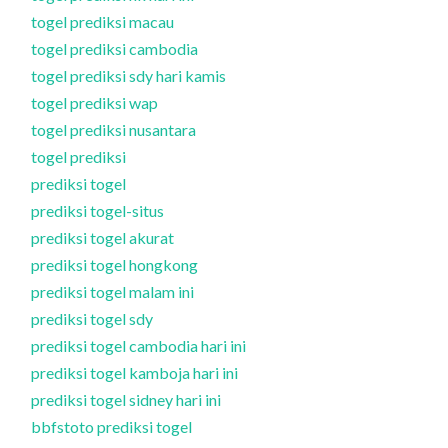
togel prediksi macau
togel prediksi cambodia
togel prediksi sdy hari kamis
togel prediksi wap
togel prediksi nusantara
togel prediksi
prediksi togel
prediksi togel-situs
prediksi togel akurat
prediksi togel hongkong
prediksi togel malam ini
prediksi togel sdy
prediksi togel cambodia hari ini
prediksi togel kamboja hari ini
prediksi togel sidney hari ini
bbfstoto prediksi togel