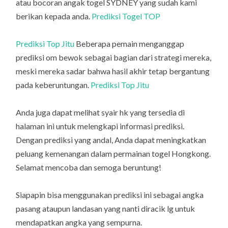
atau bocoran angak togel SYDNEY yang sudah kami
berikan kepada anda.
Prediksi Togel TOP
Prediksi Top Jitu
Beberapa pemain menganggap
prediksi om bewok sebagai bagian dari strategi mereka,
meski mereka sadar bahwa hasil akhir tetap bergantung
pada keberuntungan.
Prediksi Top Jitu
Anda juga dapat melihat syair hk yang tersedia di
halaman ini untuk melengkapi informasi prediksi.
Dengan prediksi yang andal, Anda dapat meningkatkan
peluang kemenangan dalam permainan togel Hongkong.
Selamat mencoba dan semoga beruntung!
Siapapin bisa menggunakan prediksi ini sebagai angka
pasang ataupun landasan yang nanti diracik lg untuk
mendapatkan angka yang sempurna.